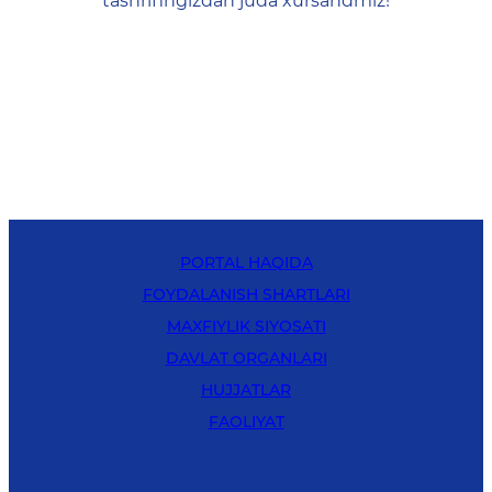
tashrifingizdan juda xursandmiz!
PORTAL HAQIDA
FOYDALANISH SHARTLARI
MAXFIYLIK SIYOSATI
DAVLAT ORGANLARI
HUJJATLAR
FAOLIYAT