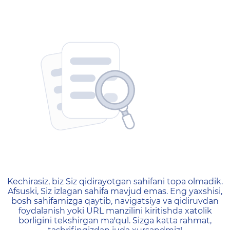
404 — Страница не найд
Kechirasiz, biz Siz qidirayotgan sahifani topa olmadik.
Afsuski, Siz izlagan sahifa mavjud emas. Eng yaxshisi,
bosh sahifamizga qaytib, navigatsiya va qidiruvdan
foydalanish yoki URL manzilini kiritishda xatolik
borligini tekshirgan ma'qul. Sizga katta rahmat,