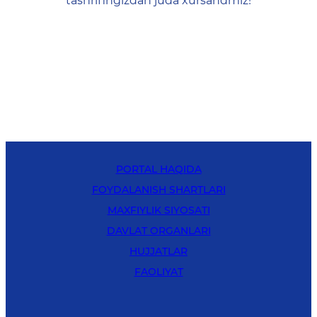
tashrifingizdan juda xursandmiz!
PORTAL HAQIDA
FOYDALANISH SHARTLARI
MAXFIYLIK SIYOSATI
DAVLAT ORGANLARI
HUJJATLAR
FAOLIYAT