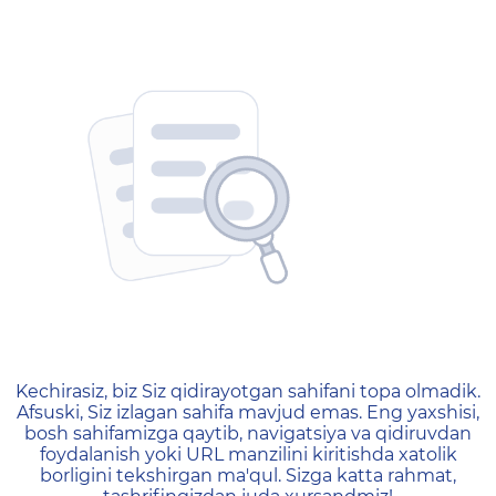
404 — Страница не найд
Kechirasiz, biz Siz qidirayotgan sahifani topa olmadik.
Afsuski, Siz izlagan sahifa mavjud emas. Eng yaxshisi,
bosh sahifamizga qaytib, navigatsiya va qidiruvdan
foydalanish yoki URL manzilini kiritishda xatolik
borligini tekshirgan ma'qul. Sizga katta rahmat,